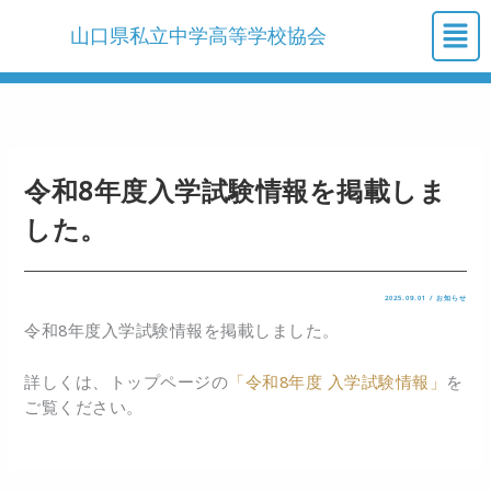
内
メ
山口県私立中学高等学校協会
容
ニ
を
ュ
ス
ー
キ
ッ
プ
令和8年度入学試験情報を掲載しま
した。
2025.09.01
/
お知らせ
令和8年度入学試験情報を掲載しました。
詳しくは、トップページの
「令和8年度 入学試験情報」
を
ご覧ください。