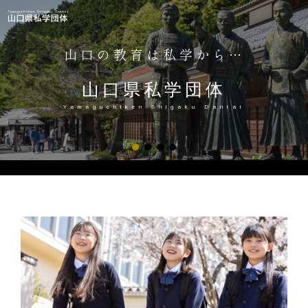
内
容
を
山口の教育は私学から…
ス
キ
ッ
山口県私学団体
プ
Yamaguchiken Shigaku Dantai