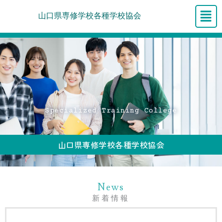
内
メ
山口県専修学校各種学校協会
容
ニ
を
ュ
ス
ー
キ
ッ
プ
Specialized Training College
山口県専修学校各種学校協会
News
新着情報