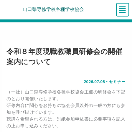
内
メ
山口県専修学校各種学校協会
容
ニ
を
ュ
ス
ー
キ
ッ
プ
令和８年度現職教職員研修会の開催
案内について
2026.07.08
•
セミナー
（一社）山口県専修学校各種学校協会主催の研修会を下記
のとおり開催いたします。
研修内容に関心をお持ちの協会会員以外の一般の方にも参
加を呼び掛けています。
聴講を希望される方は、別紙参加申込書に必要事項を記入
の上お申し込みください。