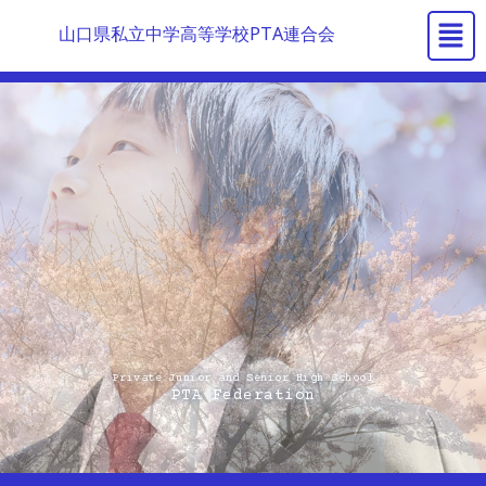
内
メ
山口県私立中学高等学校PTA連合会
容
ニ
を
ュ
ス
ー
キ
ッ
プ
Private Junior and Senior High School
PTA Federation