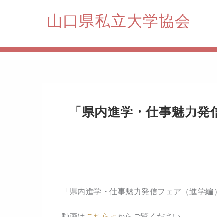
内
山口県私立大学協会
容
を
ス
キ
ッ
プ
「県内進学・仕事魅力発
「県内進学・仕事魅力発信フェア（進学編
動画は
こちら
からご覧ください。