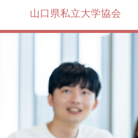
内
山口県私立大学協会
容
を
ス
キ
ッ
プ