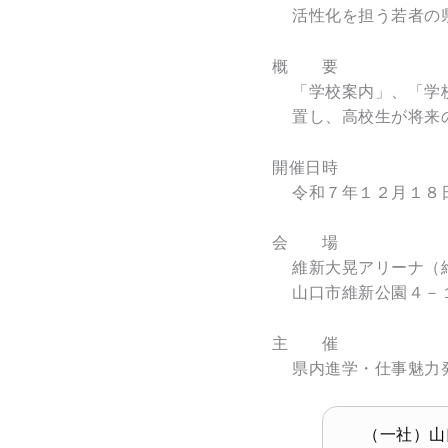
活性化を担う若者の
概 要
「学校案内」、「学
置し、高校生が将来
開催日時
令和７年１２月１８
会 場
維新大晃アリーナ（
山口市維新公園４－
主 催
県内進学・仕事魅力
（一社）山