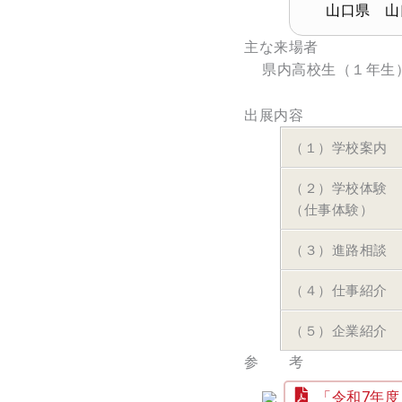
山口県 山
主な来場者
県内高校生（１年生
出展内容
（１）学校案内
（２）学校体験
（仕事体験）
（３）進路相談
（４）仕事紹介
（５）企業紹介
参 考
「令和7年