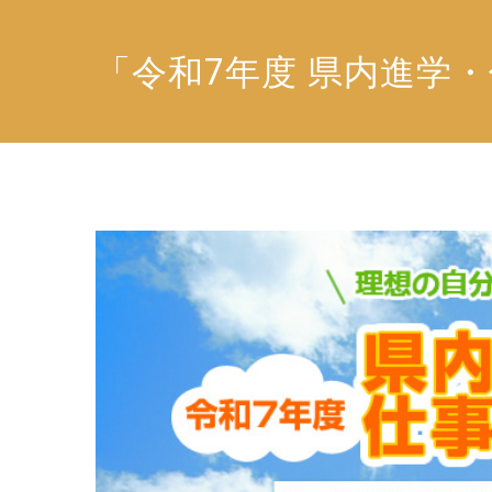
内
容
「令和7年度 県内進学
を
ス
キ
ッ
プ